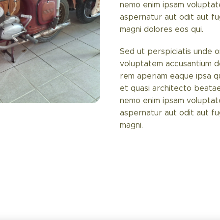
nemo enim ipsam voluptate
aspernatur aut odit aut f
magni dolores eos qui.
Sed ut perspiciatis unde om
voluptatem accusantium d
rem aperiam eaque ipsa qua
et quasi architecto beatae
nemo enim ipsam voluptate
aspernatur aut odit aut f
magni.