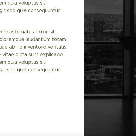
m quia voluptas sit
ugit sed quia consequuntur
nis iste natus error sit
oloremque laudantium totam
e ab illo inventore veritatis
 vitae dicta sunt explicabo
m quia voluptas sit
ugit sed quia consequuntur