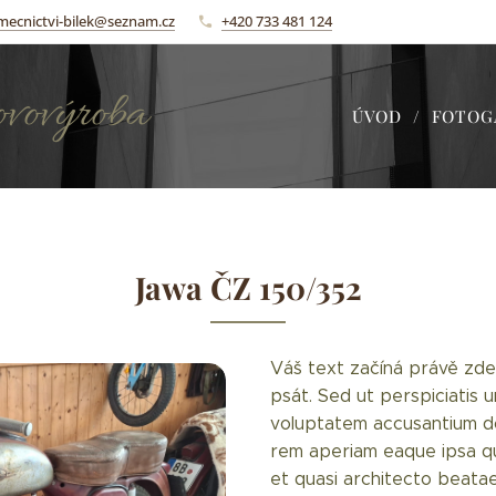
mecnictvi-bilek@seznam.cz
+420 733 481 124
ovovýroba
ÚVOD
FOTOG
a Bílek
Jawa ČZ 150/352
Váš text začíná právě zde.
psát. Sed ut perspiciatis u
voluptatem accusantium d
rem aperiam eaque ipsa qua
et quasi architecto beatae