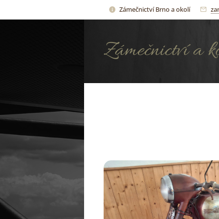
Zámečnictví Brno a okolí
za
Zámečnictví a k
Bílek kovovýrob