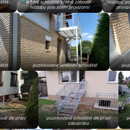
iště
loftové schodiště včetně zábradlí -
nášlapy js
nášlapy jsou zatím provizorní
proviz
iště
pozinkované venkovní schodiště
poz
dlí dle přání
pozinkované schodiště dle přání
p
zákazníka