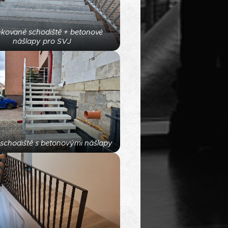
nkované schodiště + betonové
nášlapy pro SVJ
 schodiště s betonovými nášlapy