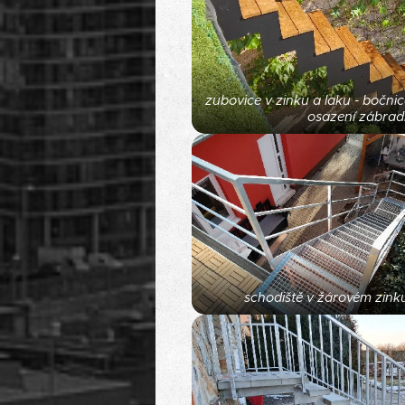
zubovice v zinku a laku - bočni
osazení zábradl
schodiště v žárovém zink