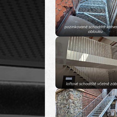
pozinkované schodiště kotve
oblouku
loftové schodiště včetně záb