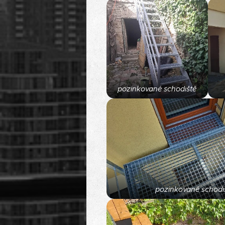
pozinkované schodiště
pozinkované schodi