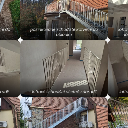
né do
pozinkované schodiště kotvené do
lofto
oblouku
ná
radlí
loftové schodiště včetně zábradlí
loft