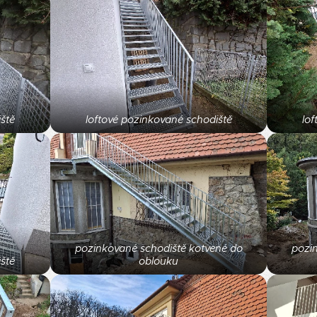
ště
loftové pozinkované schodiště
lo
pozinkované schodiště kotvené do
pozi
ště
oblouku