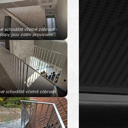
vé schodiště včetně zábradlí -
šlapy jsou zatím provizorní
ové schodiště včetně zábradlí