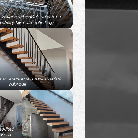
nkované schodiště (střechu u
odesty klempíři oplechují)
dnoramenné schodiště včetně
zábradlí
hodiště
radlí -