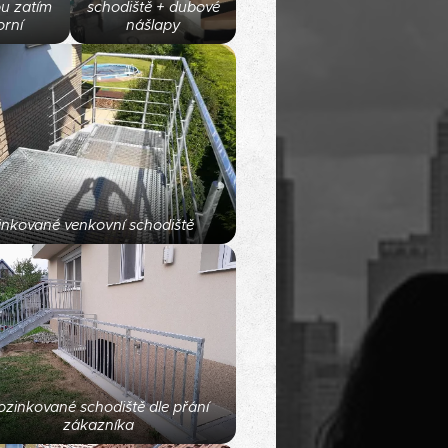
ou zatím
schodiště + dubové
orní
nášlapy
inkované venkovní schodiště
ozinkované schodiště dle přání
zákazníka