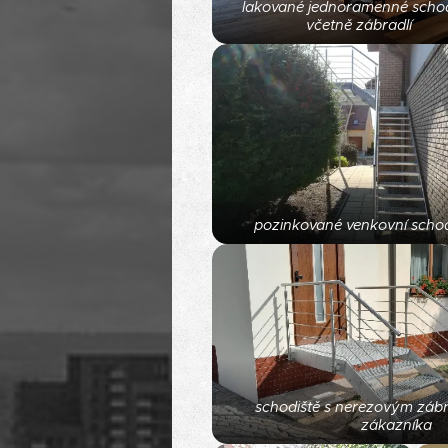
lakované jednoramenné schod
včetně zábradlí
pozinkované venkovní schod
schodiště s nerezovým zábra
zákazníka