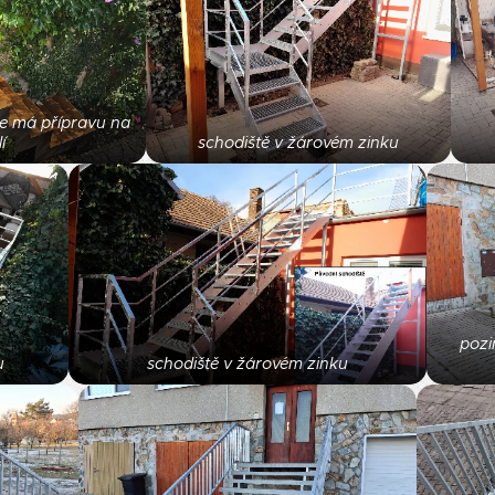
ce má přípravu na
í
schodiště v žárovém zinku
pozi
u
schodiště v žárovém zinku