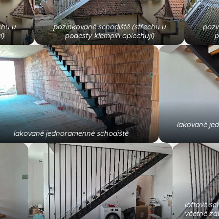
chu u
pozinkované schodiště (střechu u
pozi
í)
podesty klempíři oplechují)
p
lakované je
lakované jednoramenné schodiště
loftové sc
včetně záb