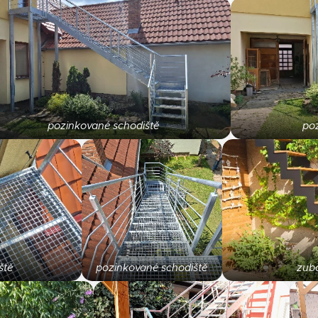
pozinkované schodiště
po
ště
pozinkované schodiště
zubo