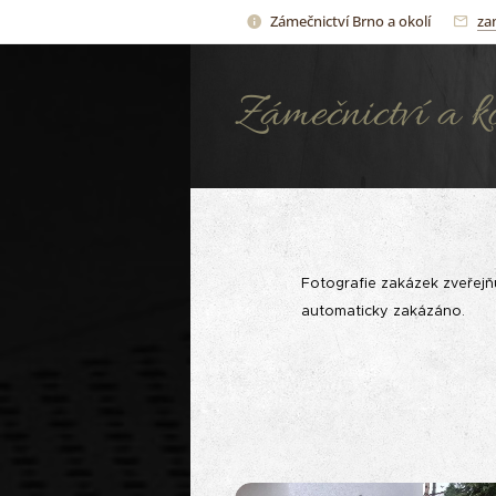
Zámečnictví Brno a okolí
za
Zámečnictví a k
Bílek kovovýrob
Fotografie zakázek zveřejňu
automaticky zakázáno.