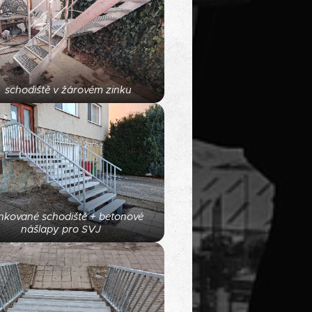
schodiště v žárovém zinku
nkované schodiště + betonové
nášlapy pro SVJ