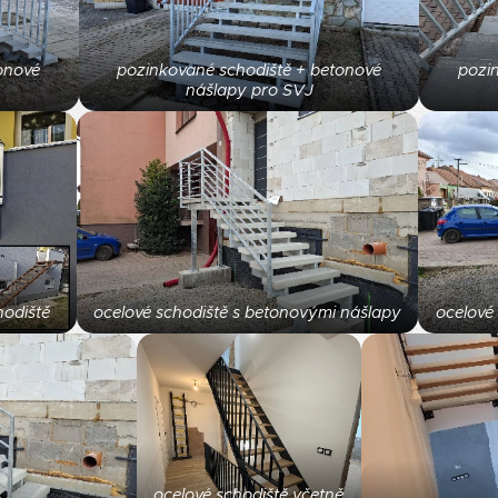
onové
pozinkované schodiště + betonové
pozi
nášlapy pro SVJ
hodiště
ocelové schodiště s betonovými nášlapy
ocelové
ocelové schodiště včetně