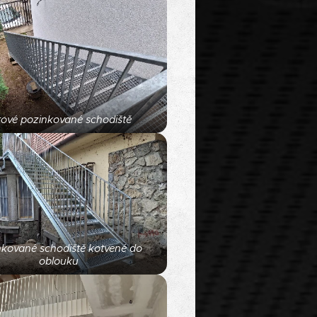
ftové pozinkované schodiště
nkované schodiště kotvené do
oblouku