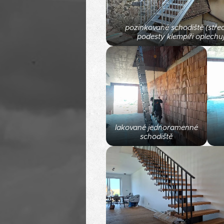
pozinkované schodiště (stře
podesty klempíři oplechuj
lakované jednoramenné
schodiště