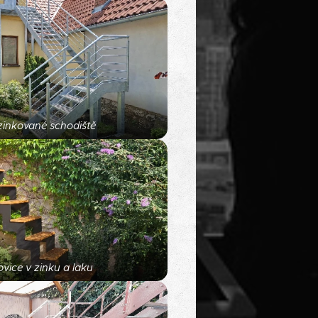
zinkované schodiště
vice v zinku a laku