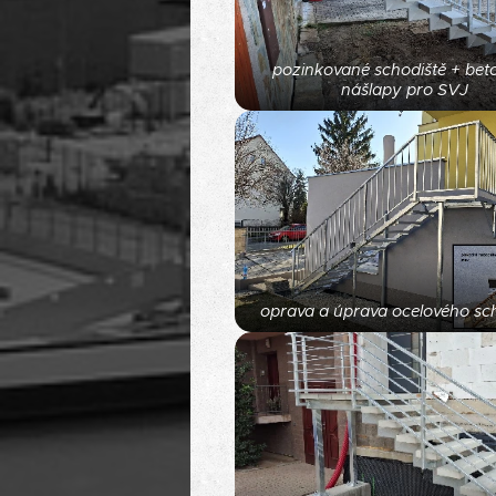
pozinkované schodiště + bet
nášlapy pro SVJ
oprava a úprava ocelového sc