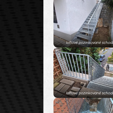
loftové pozinkované schodi
loftové pozinkované schodi